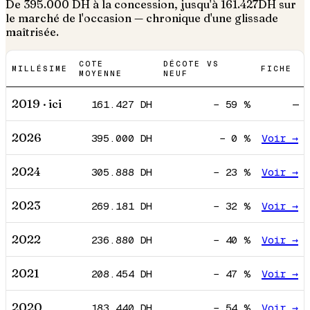
De
395.000
DH à la concession, jusqu'à
161.427
DH sur
le marché de l'occasion — chronique d'une glissade
maîtrisée.
COTE
DÉCOTE VS
MILLÉSIME
FICHE
MOYENNE
NEUF
2019
· ici
161.427
DH
−
59
%
—
2026
395.000
DH
−
0
%
Voir →
2024
305.888
DH
−
23
%
Voir →
2023
269.181
DH
−
32
%
Voir →
2022
236.880
DH
−
40
%
Voir →
2021
208.454
DH
−
47
%
Voir →
2020
183.440
DH
−
54
%
Voir →