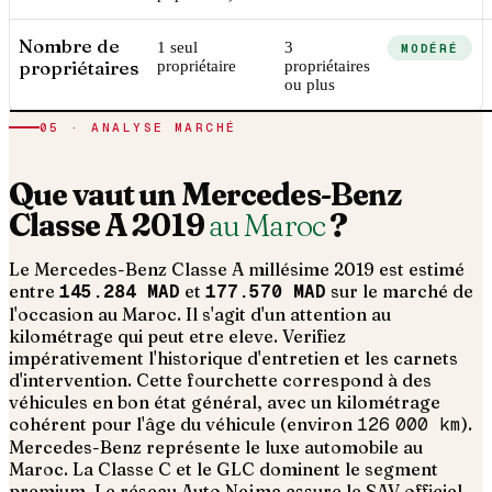
Nombre de
1 seul
3
MODÉRÉ
propriétaires
propriétaire
propriétaires
ou plus
05 · ANALYSE MARCHÉ
Que vaut un
Mercedes-Benz
Classe A
2019
au Maroc
?
Le
Mercedes-Benz
Classe A
millésime
2019
est estimé
entre
145.284 MAD
et
177.570 MAD
sur le marché de
l'occasion au Maroc. Il s'agit d'un
attention au
kilométrage qui peut etre eleve. Verifiez
impérativement l'historique d'entretien et les carnets
d'intervention
. Cette fourchette correspond à des
véhicules en bon état général, avec un kilométrage
cohérent pour l'âge du véhicule (environ
126 000
km
).
Mercedes-Benz représente le luxe automobile au
Maroc. La Classe C et le GLC dominent le segment
premium. Le réseau Auto Nejma assure le SAV officiel.