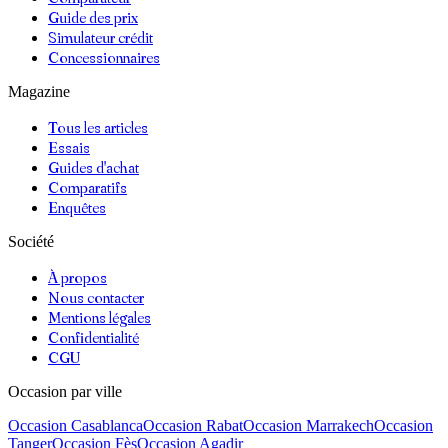
Guide des prix
Simulateur crédit
Concessionnaires
Magazine
Tous les articles
Essais
Guides d'achat
Comparatifs
Enquêtes
Société
À propos
Nous contacter
Mentions légales
Confidentialité
CGU
Occasion par ville
Occasion
Casablanca
Occasion
Rabat
Occasion
Marrakech
Occasion
Tanger
Occasion
Fès
Occasion
Agadir