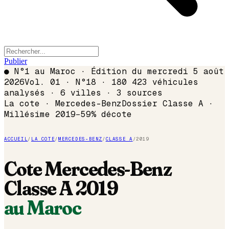
Publier
●
N°1 au Maroc · Édition du
mercredi 5 août
2026
Vol. 01 · N°18 · 180 423 véhicules
analysés · 6 villes · 3 sources
La cote ·
Mercedes-Benz
Dossier
Classe A
·
Millésime
2019
−
59
% décote
ACCUEIL
/
LA COTE
/
MERCEDES-BENZ
/
CLASSE A
/
2019
Cote
Mercedes-Benz
Classe A
2019
au Maroc