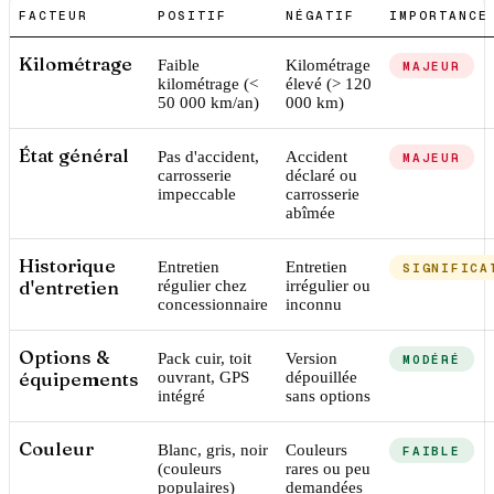
FACTEUR
POSITIF
NÉGATIF
IMPORTANCE
Kilométrage
Faible
Kilométrage
MAJEUR
kilométrage (<
élevé (> 120
50 000 km/an)
000 km)
État général
Pas d'accident,
Accident
MAJEUR
carrosserie
déclaré ou
impeccable
carrosserie
abîmée
Historique
Entretien
Entretien
SIGNIFICA
d'entretien
régulier chez
irrégulier ou
concessionnaire
inconnu
Options &
Pack cuir, toit
Version
MODÉRÉ
équipements
ouvrant, GPS
dépouillée
intégré
sans options
Couleur
Blanc, gris, noir
Couleurs
FAIBLE
(couleurs
rares ou peu
populaires)
demandées