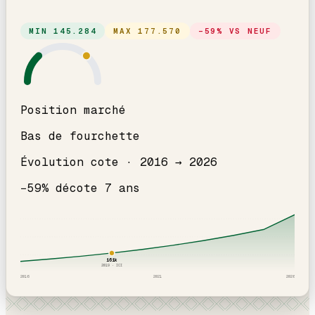
MIN
145.284
MAX
177.570
−
59
% VS NEUF
Position marché
Bas de fourchette
Évolution cote ·
2016
→
2026
−
59
% décote
7
an
s
161
k
2019
· ICI
2016
2021
2026