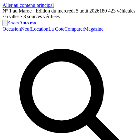
Aller au contenu principal
Nº 1 au Maroc · Édition du
mercredi 5 août 2026
180 423 véhicules
· 6 villes · 3 sources vérifiées
Soeez
Auto
.ma
Occasion
Neuf
Location
La Cote
Comparer
Magazine