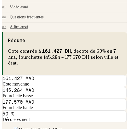
Vidéo essai
05
Questions fréquentes
06
À lire aussi
07
Résumé
Cote centrée à
161.427
DH
, décote de
59
% en
7
an
s
, fourchette
145.284
–
177.570
DH selon ville et
état.
161.427 MAD
Cote moyenne
145.284 MAD
Fourchette basse
177.570 MAD
Fourchette haute
59 %
Décote vs neuf