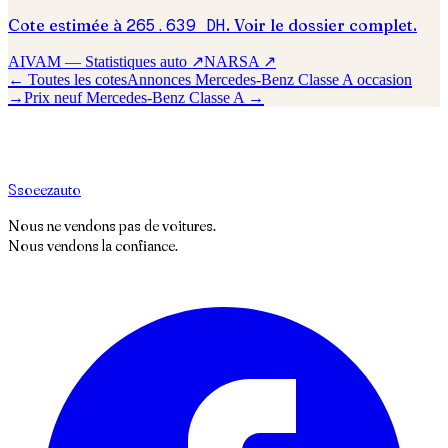
Cote estimée à
265.639
DH
. Voir le dossier complet.
AIVAM — Statistiques auto ↗
NARSA ↗
← Toutes les cotes
Annonces
Mercedes-Benz
Classe A
occasion
→
Prix neuf
Mercedes-Benz
Classe A
→
S
soeez
auto
Nous ne vendons pas de voitures.
Nous vendons la confiance.