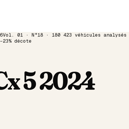
6
Vol. 01 · N°18 · 180 423 véhicules analysés
−
23
% décote
Cx 5
2024