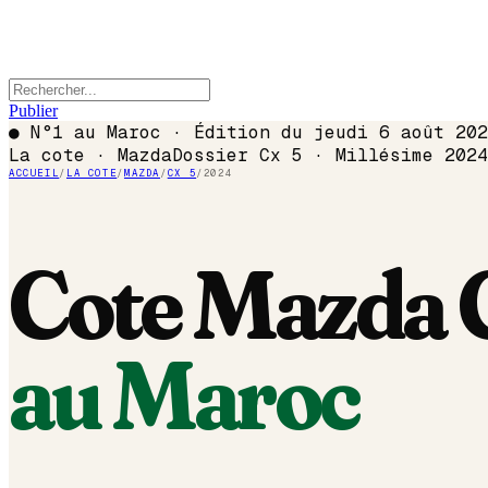
Publier
●
N°1 au Maroc · Édition du
jeudi 6 août 202
La cote ·
Mazda
Dossier
Cx 5
· Millésime
2024
ACCUEIL
/
LA COTE
/
MAZDA
/
CX 5
/
2024
Cote
Mazda
au Maroc