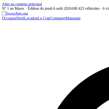
Aller au contenu principal
Nº 1 au Maroc · Édition du
jeudi 6 août 2026
180 423 véhicules · 6 vil
Soeez
Auto
.ma
Occasion
Neuf
Location
La Cote
Comparer
Magazine