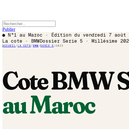
Publier
●
N°1 au Maroc · Édition du
vendredi 7 août 
La cote ·
BMW
Dossier
Serie 5
· Millésime
202
ACCUEIL
/
LA COTE
/
BMW
/
SERIE 5
/
2023
Cote
BMW
S
au Maroc