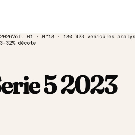
2026
Vol. 01 · N°18 · 180 423 véhicules analy
3
−
32
% décote
erie 5
2023