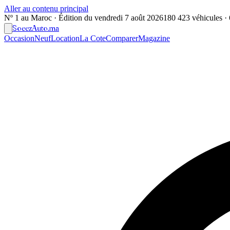
Aller au contenu principal
Nº 1 au Maroc · Édition du
vendredi 7 août 2026
180 423 véhicules · 6
Soeez
Auto
.ma
Occasion
Neuf
Location
La Cote
Comparer
Magazine