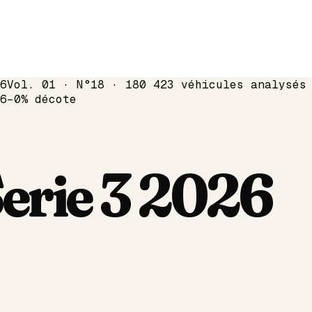
6
Vol. 01 · N°18 · 180 423 véhicules analysés
6
−
0
% décote
erie 3
2026