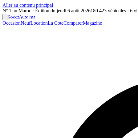
Aller au contenu principal
Nº 1 au Maroc · Édition du
jeudi 6 août 2026
180 423 véhicules · 6 vil
Soeez
Auto
.ma
Occasion
Neuf
Location
La Cote
Comparer
Magazine