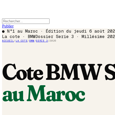
Publier
●
N°1 au Maroc · Édition du
jeudi 6 août 202
La cote ·
BMW
Dossier
Serie 3
· Millésime
202
ACCUEIL
/
LA COTE
/
BMW
/
SERIE 3
/
2026
Cote
BMW
S
au Maroc