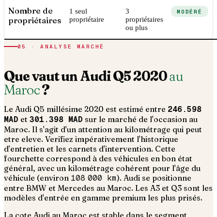
Nombre de
1 seul
3
MODÉRÉ
propriétaires
propriétaire
propriétaires
ou plus
05 · ANALYSE MARCHÉ
Que vaut un
Audi
Q5
2020
au
Maroc
?
Le
Audi
Q5
millésime
2020
est estimé entre
246.598
MAD
et
301.398 MAD
sur le marché de l'occasion au
Maroc. Il s'agit d'un
attention au kilométrage qui peut
etre eleve. Verifiez impérativement l'historique
d'entretien et les carnets d'intervention
. Cette
fourchette correspond à des véhicules en bon état
général, avec un kilométrage cohérent pour l'âge du
véhicule (environ
108 000
km
).
Audi se positionne
entre BMW et Mercedes au Maroc. Les A3 et Q3 sont les
modèles d'entrée en gamme premium les plus prisés.
La cote Audi au Maroc est stable dans le segment