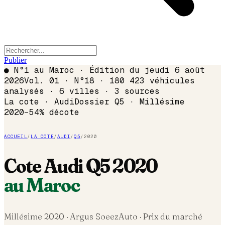
Publier
●
N°1 au Maroc · Édition du
jeudi 6 août
2026
Vol. 01 · N°18 · 180 423 véhicules
analysés · 6 villes · 3 sources
La cote ·
Audi
Dossier
Q5
· Millésime
2020
−
54
% décote
ACCUEIL
/
LA COTE
/
AUDI
/
Q5
/
2020
Cote
Audi
Q5
2020
au Maroc
Millésime
2020
· Argus SoeezAuto · Prix du marché