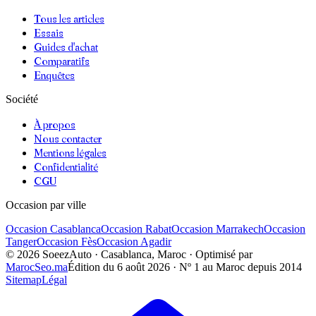
Tous les articles
Essais
Guides d'achat
Comparatifs
Enquêtes
Société
À propos
Nous contacter
Mentions légales
Confidentialité
CGU
Occasion par ville
Occasion
Casablanca
Occasion
Rabat
Occasion
Marrakech
Occasion
Tanger
Occasion
Fès
Occasion
Agadir
©
2026
SoeezAuto · Casablanca, Maroc · Optimisé par
MarocSeo.ma
Édition du
6 août 2026
· Nº 1 au Maroc depuis 2014
Sitemap
Légal