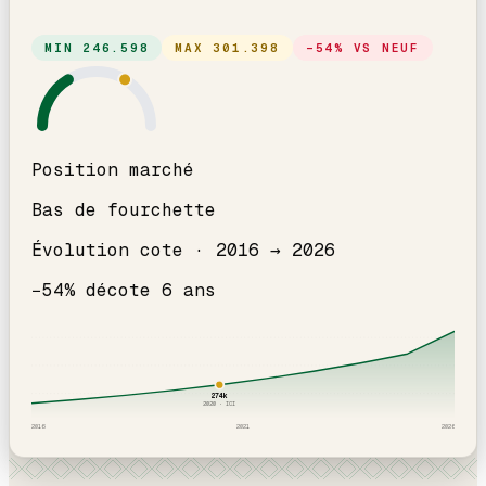
MIN
246.598
MAX
301.398
−
54
% VS NEUF
Position marché
Bas de fourchette
Évolution cote ·
2016
→
2026
−
54
% décote
6
an
s
274
k
2020
· ICI
2016
2021
2026