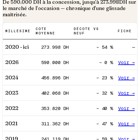
De
590.000
DH à la concession, jusqu'à
273.998
DH sur
le marché de l'occasion — chronique d'une glissade
maîtrisée.
COTE
DÉCOTE VS
MILLÉSIME
FICHE
MOYENNE
NEUF
2020
· ici
273.998
DH
−
54
%
—
2026
590.000
DH
−
0
%
Voir →
2024
456.896
DH
−
23
%
Voir →
2023
402.068
DH
−
32
%
Voir →
2022
353.820
DH
−
40
%
Voir →
2021
311.362
DH
−
47
%
Voir →
2019
241.119
DH
−
59
%
Voir →