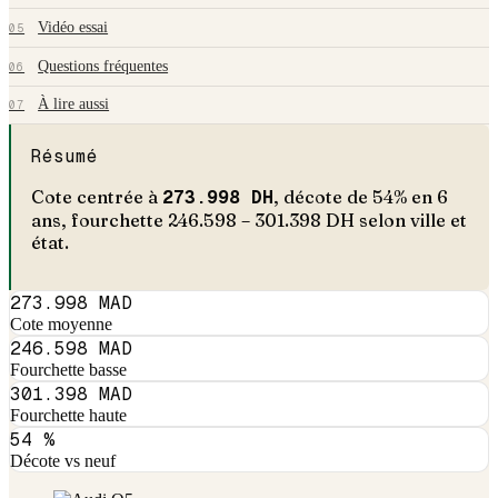
Vidéo essai
05
Questions fréquentes
06
À lire aussi
07
Résumé
Cote centrée à
273.998
DH
, décote de
54
% en
6
an
s
, fourchette
246.598
–
301.398
DH selon ville et
état.
273.998 MAD
Cote moyenne
246.598 MAD
Fourchette basse
301.398 MAD
Fourchette haute
54 %
Décote vs neuf