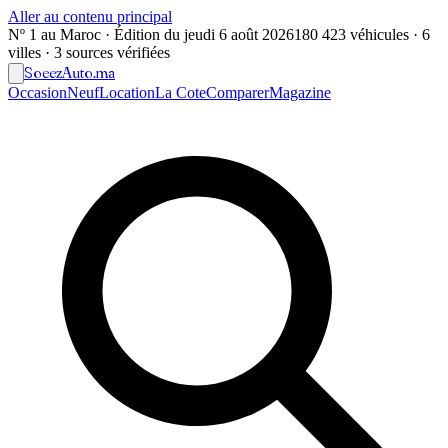
Aller au contenu principal
Nº 1 au Maroc · Édition du
jeudi 6 août 2026
180 423 véhicules · 6
villes · 3 sources vérifiées
Soeez
Auto
.ma
Occasion
Neuf
Location
La Cote
Comparer
Magazine