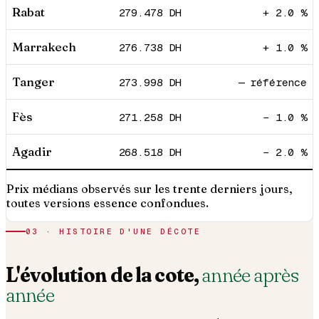
Rabat
279.478
DH
+ 2.0 %
Marrakech
276.738
DH
+ 1.0 %
Tanger
273.998
DH
— référence
Fès
271.258
DH
− 1.0 %
Agadir
268.518
DH
− 2.0 %
Prix médians observés sur les trente derniers jours,
toutes versions essence confondues.
03 · HISTOIRE D'UNE DÉCOTE
L'évolution de la cote,
année après
année