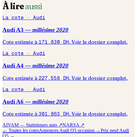
À lire
aussi
La cote ·
Audi
Audi
A3
— millésime
2020
Cote estimée à
171.830
DH
. Voir le dossier complet.
La cote ·
Audi
Audi
A4
— millésime
2020
Cote estimée à
227.558
DH
. Voir le dossier complet.
La cote ·
Audi
Audi
A6
— millésime
2020
Cote estimée à
301.863
DH
. Voir le dossier complet.
AIVAM — Statistiques auto ↗
NARSA ↗
← Toutes les cotes
Annonces
Audi
Q5
occasion →
Prix neuf
Audi
Q5
→