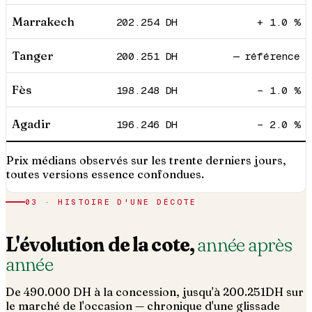
Marrakech
202.254
DH
+ 1.0 %
Tanger
200.251
DH
— référence
Fès
198.248
DH
− 1.0 %
Agadir
196.246
DH
− 2.0 %
Prix médians observés sur les trente derniers jours,
toutes versions essence confondues.
03 · HISTOIRE D'UNE DÉCOTE
L'évolution de la cote,
année après
année
De
490.000
DH à la concession, jusqu'à
200.251
DH sur
le marché de l'occasion — chronique d'une glissade