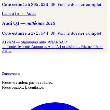
Cote estimée à
265.639
DH
. Voir le dossier complet.
La cote ·
Audi
Audi
Q3
— millésime
2019
Cote estimée à
171.644
DH
. Voir le dossier complet.
AIVAM — Statistiques auto ↗
NARSA ↗
← Toutes les cotes
Annonces
Audi
A4
occasion →
Prix neuf
Audi
A4
→
S
soeez
auto
Nous ne vendons pas de voitures.
Nous vendons la confiance.