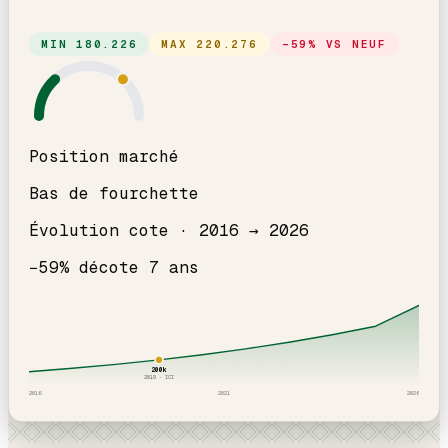
MIN
180.226
MAX
220.276
−
59
% VS NEUF
Position marché
Bas de fourchette
Évolution cote ·
2016
→
2026
−
59
% décote
7
an
s
200
k
2019
· ICI
2016
2021
2026