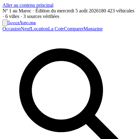
Aller au contenu principal
Nº 1 au Maroc · Édition du
mercredi 5 août 2026
180 423 véhicules
· 6 villes · 3 sources vérifiées
Soeez
Auto
.ma
Occasion
Neuf
Location
La Cote
Comparer
Magazine