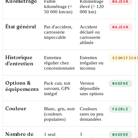
Kilométrage
Faible
Kilométrage
MAJEUR
kilométrage (<
élevé (> 120
50 000 km/an)
000 km)
État général
Pas d'accident,
Accident
MAJEUR
carrosserie
déclaré ou
impeccable
carrosserie
abîmée
Historique
Entretien
Entretien
SIGNIFICA
d'entretien
régulier chez
irrégulier ou
concessionnaire
inconnu
Options &
Pack cuir, toit
Version
MODÉRÉ
équipements
ouvrant, GPS
dépouillée
intégré
sans options
Couleur
Blanc, gris, noir
Couleurs
FAIBLE
(couleurs
rares ou peu
populaires)
demandées
Nombre de
1 seul
3
MODÉRÉ