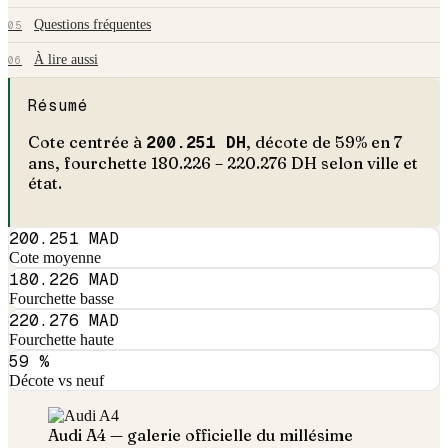
Questions fréquentes
05
À lire aussi
06
Résumé
Cote centrée à
200.251
DH
, décote de
59
% en
7
an
s
, fourchette
180.226
–
220.276
DH selon ville et
état.
200.251 MAD
Cote moyenne
180.226 MAD
Fourchette basse
220.276 MAD
Fourchette haute
59 %
Décote vs neuf
Audi
A4
— galerie officielle du millésime