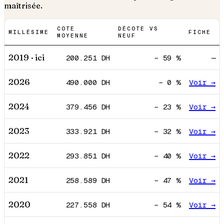
maîtrisée.
COTE
DÉCOTE VS
MILLÉSIME
FICHE
MOYENNE
NEUF
2019
· ici
200.251
DH
−
59
%
—
2026
490.000
DH
−
0
%
Voir →
2024
379.456
DH
−
23
%
Voir →
2023
333.921
DH
−
32
%
Voir →
2022
293.851
DH
−
40
%
Voir →
2021
258.589
DH
−
47
%
Voir →
2020
227.558
DH
−
54
%
Voir →