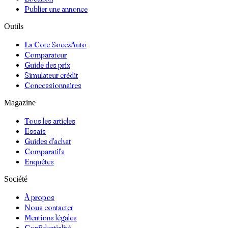
Publier une annonce
Outils
La Cote SoeezAuto
Comparateur
Guide des prix
Simulateur crédit
Concessionnaires
Magazine
Tous les articles
Essais
Guides d'achat
Comparatifs
Enquêtes
Société
À propos
Nous contacter
Mentions légales
Confidentialité