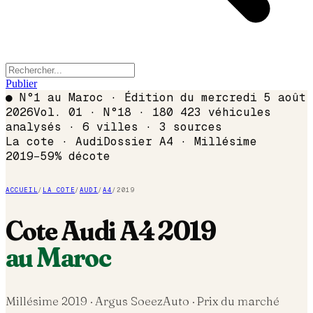
Publier
●
N°1 au Maroc · Édition du
mercredi 5 août
2026
Vol. 01 · N°18 · 180 423 véhicules
analysés · 6 villes · 3 sources
La cote ·
Audi
Dossier
A4
· Millésime
2019
−
59
% décote
ACCUEIL
/
LA COTE
/
AUDI
/
A4
/
2019
Cote
Audi
A4
2019
au Maroc
Millésime
2019
· Argus SoeezAuto · Prix du marché