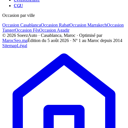
CGU
Occasion par ville
Occasion
Casablanca
Occasion
Rabat
Occasion
Marrakech
Occasion
Tanger
Occasion
Fès
Occasion
Agadir
©
2026
SoeezAuto · Casablanca, Maroc · Optimisé par
MarocSeo.ma
Édition du
5 août 2026
· Nº 1 au Maroc depuis 2014
Sitemap
Légal