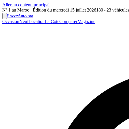
Aller au contenu principal
Nº 1 au Maroc · Édition du
mercredi 15 juillet 2026
180 423 véhicules 
Soeez
Auto
.ma
Occasion
Neuf
Location
La Cote
Comparer
Magazine