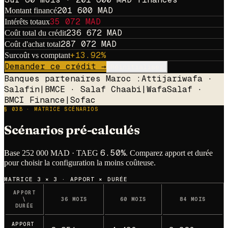
201 600
MAD
Montant financé
35 072
MAD
Intérêts totaux
236 672
MAD
Coût total du crédit
287 072
MAD
Coût d'achat total
+
13.92
%
Surcoût vs comptant
Demander ce crédit →
Réinitialiser
Banques partenaires Maroc :
Attijariwafa ·
Salafin
|
BMCE · Salaf Chaabi
|
WafaSalaf ·
BMCI Finance
|
Sofac
§ 03B · MATRICE SCÉNARIOS
Scénarios pré-calculés
6.50
%
Base
252 000
MAD · TAEG
. Comparez apport et durée
pour choisir la configuration la moins coûteuse.
MATRICE 3 × 3 · APPORT × DURÉE
APPORT
\
36 MOIS
60 MOIS
84 MOIS
DURÉE
APPORT