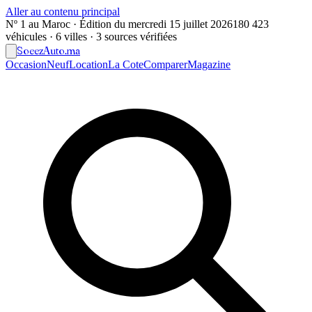
Aller au contenu principal
Nº 1 au Maroc · Édition du
mercredi 15 juillet 2026
180 423
véhicules · 6 villes · 3 sources vérifiées
Soeez
Auto
.ma
Occasion
Neuf
Location
La Cote
Comparer
Magazine