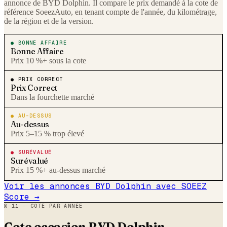
annonce de
BYD
Dolphin
. Il compare le prix demandé à la cote de
référence SoeezAuto, en tenant compte de l'année, du kilométrage,
de la région et de la version.
●
BONNE AFFAIRE
Bonne Affaire
Prix 10 %+ sous la cote
●
PRIX CORRECT
Prix Correct
Dans la fourchette marché
●
AU-DESSUS
Au-dessus
Prix 5–15 % trop élevé
●
SURÉVALUÉ
Surévalué
Prix 15 %+ au-dessus marché
Voir les annonces
BYD
Dolphin
avec SOEEZ
Score →
§ 11 · COTE PAR ANNÉE
Cote occasion
BYD
Dolphin