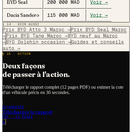
BYD
Seal
200 000
MAD
Voir →
Dacia
Sandero
115 000
MAD
Voir →
§ 14 · VOIR AUSSI
Prix BYD Atto 3 Maroc
→
Prix BYD Seal Maroc
→
Prix BYD Tang Maroc
→
BYD neuf au Maroc
→
BYD Dolphin occasion
→
Guides et conseils
auto
→
§ 15 · ACTION
Deux façons
de passer à l'action.
Télécharger le rapport complet (12 pages PDF) ou estimer la cote
d'un véhicule précis en 30 secondes.
SECONDAIRE
Télécharger le rapport
PDF · 12 PAGES
↓
PRIMAIRE
Estimer ma cote