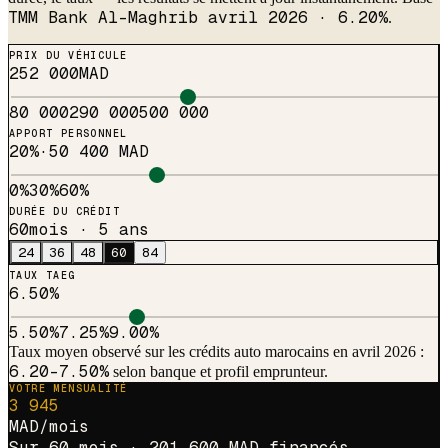
TMM Bank Al-Maghrib avril 2026 · 6.20%
.
PRIX DU VÉHICULE
252 000
MAD
80 000
290 000
500 000
APPORT PERSONNEL
20
%
·
50 400 MAD
0%
30%
60%
DURÉE DU CRÉDIT
60
mois ·
5 ans
24
36
48
60
84
TAUX TAEG
6.50
%
5.50%
7.25%
9.00%
Taux moyen observé sur les crédits auto marocains en avril 2026 :
6.20-7.50%
selon banque et profil emprunteur.
VOTRE MENSUALITÉ
3 945
MAD/mois
Sur
60 mois · 201 600 MAD financés