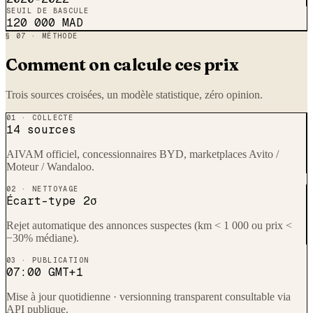
SEUIL DE BASCULE
120 000
MAD
§ 07 · MÉTHODE
Comment on calcule ces prix
Trois sources croisées, un modèle statistique, zéro opinion.
01 · COLLECTE
14 sources
AIVAM officiel, concessionnaires
BYD
, marketplaces Avito /
Moteur / Wandaloo.
02 · NETTOYAGE
Écart-type 2σ
Rejet automatique des annonces suspectes (km < 1 000 ou prix <
−30% médiane).
03 · PUBLICATION
07:00 GMT+1
Mise à jour quotidienne · versionning transparent consultable via
API publique.