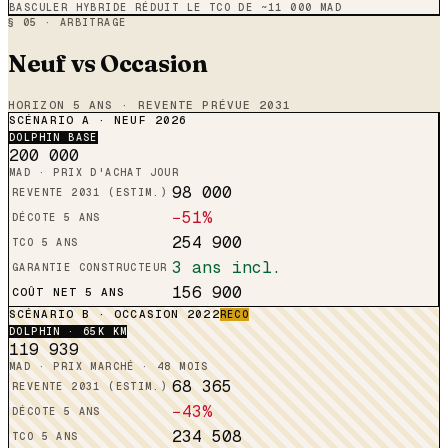
BASCULER HYBRIDE RÉDUIT LE TCO DE ~11 000 MAD
§ 05 · ARBITRAGE
Neuf vs Occasion
HORIZON 5 ANS · REVENTE PRÉVUE 2031
SCÉNARIO A · NEUF 2026
DOLPHIN
BASE
200 000
MAD · PRIX D'ACHAT JOUR
98 000
REVENTE 2031 (ESTIM.)
−51%
DÉCOTE 5 ANS
254 900
TCO 5 ANS
3 ans incl.
GARANTIE CONSTRUCTEUR
156 900
COÛT NET 5 ANS
SCÉNARIO B · OCCASION 2022
RECO
DOLPHIN
· 65K KM
119 939
MAD · PRIX MARCHÉ · 48 MOIS
68 365
REVENTE 2031 (ESTIM.)
−43%
DÉCOTE 5 ANS
234 508
TCO 5 ANS