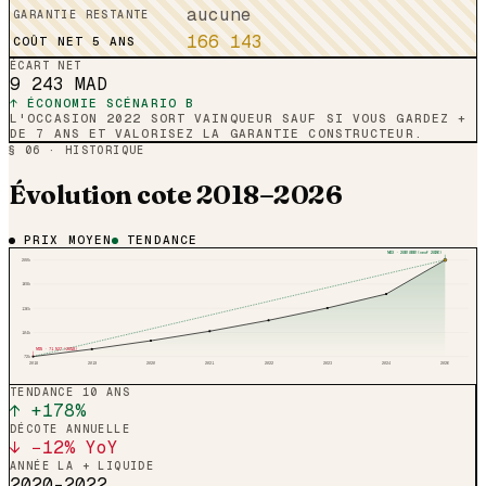
aucune
GARANTIE RESTANTE
166 143
COÛT NET 5 ANS
ÉCART NET
9 243
MAD
↑ ÉCONOMIE SCÉNARIO B
L'OCCASION 2022 SORT VAINQUEUR SAUF SI VOUS GARDEZ +
DE 7 ANS ET VALORISEZ LA GARANTIE CONSTRUCTEUR.
§ 06 · HISTORIQUE
Évolution cote 2018–2026
PRIX MOYEN
TENDANCE
MAX ·
200 000
(neuf 2026)
200
k
168
k
136
k
104
k
MIN ·
71 927
(
2018
)
72
k
2018
2019
2020
2021
2022
2023
2024
2026
TENDANCE 10 ANS
↑ +
178
%
DÉCOTE ANNUELLE
↓ −12% YoY
ANNÉE LA + LIQUIDE
2020–2022