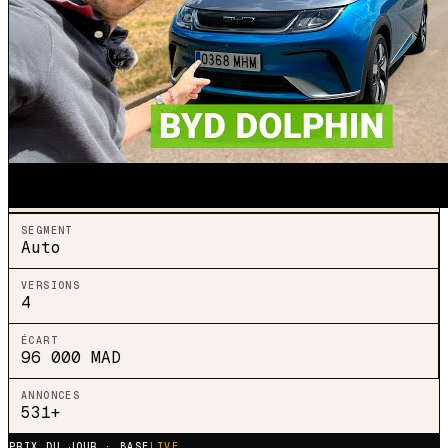
SEGMENT
Auto
VERSIONS
4
ÉCART
96 000
MAD
ANNONCES
531
+
PRIX DU JOUR · BASE
LIVE