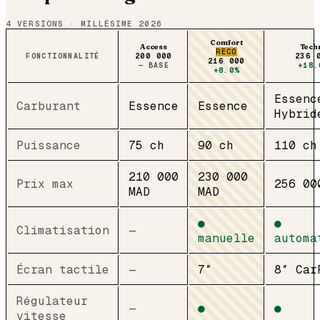
4
VERSIONS · MILLÉSIME 2026
Comfort
Access
Tech
RECO
FONCTIONNALITÉ
200 000
236 
216 000
— BASE
+18.
+8.0%
Essenc
Carburant
Essence
Essence
Hybrid
Puissance
75 ch
90 ch
110 ch
210 000
230 000
Prix max
256 00
MAD
MAD
●
●
Climatisation
—
manuelle
automa
Écran tactile
—
7″
8″ Car
Régulateur
—
●
●
vitesse