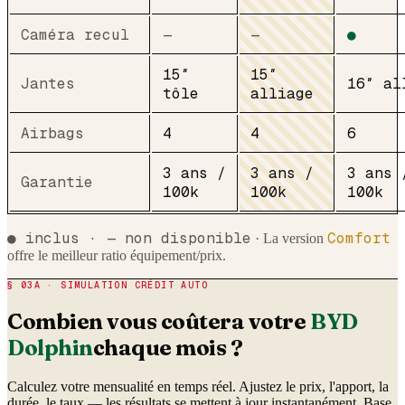
Caméra recul
—
—
●
15″
15″
Jantes
16″ al
tôle
alliage
Airbags
4
4
6
3 ans /
3 ans /
3 ans 
Garantie
100k
100k
100k
● inclus · — non disponible
Comfort
· La version
offre le meilleur ratio équipement/prix.
§ 03A · SIMULATION CRÉDIT AUTO
Combien vous coûtera votre
BYD
Dolphin
chaque mois ?
Calculez votre mensualité en temps réel. Ajustez le prix, l'apport, la
durée, le taux — les résultats se mettent à jour instantanément. Base