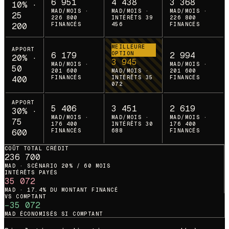
6 951
4 438
3 368
10
% ·
MAD/MOIS ·
MAD/MOIS ·
MAD/MOIS ·
25
226 800
INTÉRÊTS 39
226 800
200
FINANCÉS
456
FINANCÉS
MEILLEURE
APPORT
6 179
OPTION
2 994
20
% ·
3 945
MAD/MOIS ·
MAD/MOIS ·
50
201 600
MAD/MOIS ·
201 600
400
FINANCÉS
INTÉRÊTS 35
FINANCÉS
072
APPORT
5 406
3 451
2 619
30
% ·
MAD/MOIS ·
MAD/MOIS ·
MAD/MOIS ·
75
176 400
INTÉRÊTS 30
176 400
600
FINANCÉS
688
FINANCÉS
COÛT TOTAL CRÉDIT
236 700
MAD · SCÉNARIO 20% / 60 MOIS
INTÉRÊTS PAYÉS
35 072
MAD ·
17.4
% DU MONTANT FINANCÉ
VS COMPTANT
−
35 072
MAD ÉCONOMISÉS SI COMPTANT