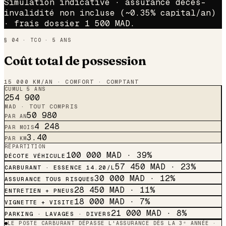
Simulation indicative · assurance décès-
invalidité non incluse (~0.35% capital/an)
· frais dossier 1 500 MAD.
§ 04 · TCO · 5 ANS
Coût total de possession
15 000 KM/AN · COMFORT · COMPTANT
CUMUL 5 ANS
254 900
MAD · TOUT COMPRIS
50 980
PAR AN
4 248
PAR MOIS
3.40
PAR KM
RÉPARTITION
100 000
MAD ·
39
%
DÉCOTE VÉHICULE
57 450
MAD ·
23
%
CARBURANT · ESSENCE 14.20/L
30 000
MAD ·
12
%
ASSURANCE TOUS RISQUES
28 450
MAD ·
11
%
ENTRETIEN + PNEUS
18 000
MAD ·
7
%
VIGNETTE + VISITE
21 000
MAD ·
8
%
PARKING · LAVAGES · DIVERS
LE POSTE CARBURANT DÉPASSE L'ASSURANCE DÈS LA 3ᵉ ANNÉE ·