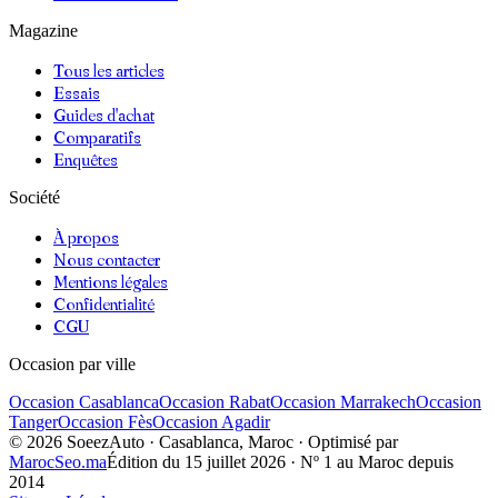
Magazine
Tous les articles
Essais
Guides d'achat
Comparatifs
Enquêtes
Société
À propos
Nous contacter
Mentions légales
Confidentialité
CGU
Occasion par ville
Occasion
Casablanca
Occasion
Rabat
Occasion
Marrakech
Occasion
Tanger
Occasion
Fès
Occasion
Agadir
©
2026
SoeezAuto · Casablanca, Maroc · Optimisé par
MarocSeo.ma
Édition du
15 juillet 2026
· Nº 1 au Maroc depuis
2014