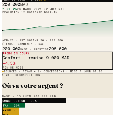
200 000
MAD
↑ +1.2%
VS MARS 2026
·
+
2 400
MAD
ÉVOLUTION 12 MOIS
BASE
DOLPHIN
AVR·25 ·
197 600
AVR·26 ·
200 000
ÉTENDUE GAMME
MIN → MAX
200 000
296 000
BASE → PRESTIGE
PROMO EN COURS
Comfort · remise
9 000
MAD
−4.5%
FIN DE MOIS
SOURCES · AIVAM + 14 CONCESSIONS · MISE À JOUR 07:00
§ 01 · DÉCOMPOSITION
Où va votre argent ?
BASE ·
DOLPHIN
200 000
MAD
CONSTRUCTEUR · 58%
TVA · 20%
MARGE ·
15%