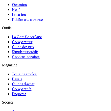
Occasion
Neuf
Location
Publier une annonce
Outils
La Cote SoeezAuto
Comparateur
Guide des prix
Simulateur crédit
Concessionnaires
Magazine
Tous les articles
Essais
Guides d'achat
Comparatifs
Enquêtes
Société
À propos