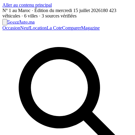
Aller au contenu principal
Nº 1 au Maroc · Édition du
mercredi 15 juillet 2026
180 423
véhicules · 6 villes · 3 sources vérifiées
Soeez
Auto
.ma
Occasion
Neuf
Location
La Cote
Comparer
Magazine