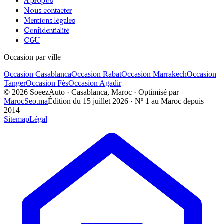
Nous contacter
Mentions légales
Confidentialité
CGU
Occasion par ville
Occasion
Casablanca
Occasion
Rabat
Occasion
Marrakech
Occasion
Tanger
Occasion
Fès
Occasion
Agadir
©
2026
SoeezAuto · Casablanca, Maroc · Optimisé par
MarocSeo.ma
Édition du
15 juillet 2026
· Nº 1 au Maroc depuis
2014
Sitemap
Légal