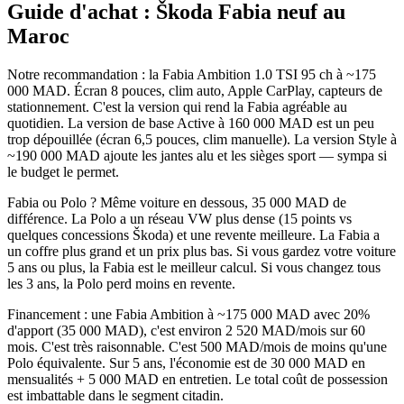
Guide d'achat :
Škoda
Fabia
neuf au
Maroc
Notre recommandation : la Fabia Ambition 1.0 TSI 95 ch à ~175
000 MAD. Écran 8 pouces, clim auto, Apple CarPlay, capteurs de
stationnement. C'est la version qui rend la Fabia agréable au
quotidien. La version de base Active à 160 000 MAD est un peu
trop dépouillée (écran 6,5 pouces, clim manuelle). La version Style à
~190 000 MAD ajoute les jantes alu et les sièges sport — sympa si
le budget le permet.
Fabia ou Polo ? Même voiture en dessous, 35 000 MAD de
différence. La Polo a un réseau VW plus dense (15 points vs
quelques concessions Škoda) et une revente meilleure. La Fabia a
un coffre plus grand et un prix plus bas. Si vous gardez votre voiture
5 ans ou plus, la Fabia est le meilleur calcul. Si vous changez tous
les 3 ans, la Polo perd moins en revente.
Financement : une Fabia Ambition à ~175 000 MAD avec 20%
d'apport (35 000 MAD), c'est environ 2 520 MAD/mois sur 60
mois. C'est très raisonnable. C'est 500 MAD/mois de moins qu'une
Polo équivalente. Sur 5 ans, l'économie est de 30 000 MAD en
mensualités + 5 000 MAD en entretien. Le total coût de possession
est imbattable dans le segment citadin.