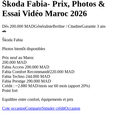
Škoda
Fabia
- Prix, Photos &
Essai Vidéo Maroc 2026
Dès
200.000 MAD
Généraliste
Berline / Citadine
Garantie
3 ans
🚗
Škoda
Fabia
Photos bientôt disponibles
Prix neuf au Maroc
200.000 MAD
Fabia Access
200.000 MAD
Fabia Comfort
Recommandé
220.000 MAD
Fabia Techno
244.000 MAD
Fabia Prestige
290.000 MAD
Crédit : ~
2.880 MAD
/mois sur 60 mois (apport 20%)
Point fort
Equilibre entre confort, équipements et prix
Cote occasion
Comparer
Simuler crédit
Occasion