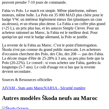
peuvent prendre 7-10 jours de commande.
Fabia vs Polo. Le match est simple. Même plateforme, mêmes
moteurs, même boîte. La Polo est 35 000 MAD plus chère pour le
badge VW, un intérieur légèrement mieux fini (plastiques un cran
au-dessus), et un réseau plus dense. La Fabia a un coffre plus grand
(+25 L), un prix plus bas, et les astuces Simply Clever. Pour un
acheteur rationnel au Maroc, la Fabia est le meilleur deal. Pour
quelqu'un qui veut le badge allemand, la Polo se justifie.
La revente de la Fabia au Maroc. C'est le point d'interrogation.
Škoda n'est pas connue du grand public marocain. Les acheteurs
d'occasion cherchent des Polo, des Clio, des 208 — pas des Fabia.
La décote risque d'être de 25-28% à 3 ans, un peu plus forte que la
Polo (20-22%). Le conseil : si vous achetez une Fabia, gardez-la
longtemps (5-7 ans). Le coût d'usage est si bas que la revente
devient secondaire.
Sources & Ressources officielles
AIVAM - Stats auto Maroc
NARSA - Sécurité routière
Autres modèles
Škoda
neufs au Maroc