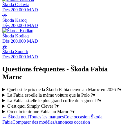
Škoda
Octavia
Dès
200.000 MAD
🚗
Škoda
Karoq
Dès
200.000 MAD
Škoda
Kodiaq
Dès
200.000 MAD
🚗
Škoda
Superb
Dès
200.000 MAD
Questions fréquentes -
Škoda
Fabia
Maroc
Quel est le prix de la Škoda Fabia neuve au Maroc en 2026 ?
▾
La Fabia est-elle la même voiture que la Polo ?
▾
La Fabia a-t-elle le plus grand coffre du segment ?
▾
C'est quoi Simply Clever ?
▾
Où entretenir une Fabia au Maroc ?
▾
←
Škoda
neuf
Toutes les marques
Cote occasion
Škoda
Fabia
Comparer des modèles
Annonces occasion