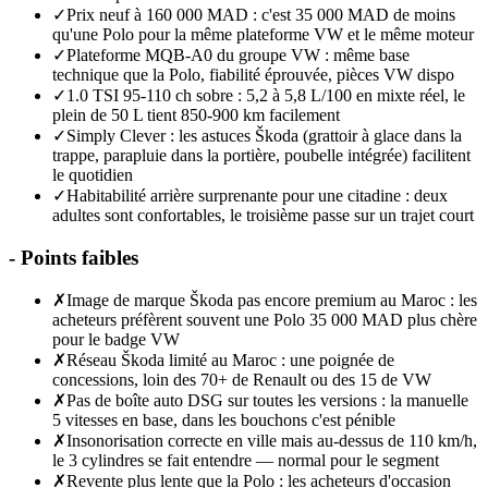
✓
Prix neuf à 160 000 MAD : c'est 35 000 MAD de moins
qu'une Polo pour la même plateforme VW et le même moteur
✓
Plateforme MQB-A0 du groupe VW : même base
technique que la Polo, fiabilité éprouvée, pièces VW dispo
✓
1.0 TSI 95-110 ch sobre : 5,2 à 5,8 L/100 en mixte réel, le
plein de 50 L tient 850-900 km facilement
✓
Simply Clever : les astuces Škoda (grattoir à glace dans la
trappe, parapluie dans la portière, poubelle intégrée) facilitent
le quotidien
✓
Habitabilité arrière surprenante pour une citadine : deux
adultes sont confortables, le troisième passe sur un trajet court
-
Points faibles
✗
Image de marque Škoda pas encore premium au Maroc : les
acheteurs préfèrent souvent une Polo 35 000 MAD plus chère
pour le badge VW
✗
Réseau Škoda limité au Maroc : une poignée de
concessions, loin des 70+ de Renault ou des 15 de VW
✗
Pas de boîte auto DSG sur toutes les versions : la manuelle
5 vitesses en base, dans les bouchons c'est pénible
✗
Insonorisation correcte en ville mais au-dessus de 110 km/h,
le 3 cylindres se fait entendre — normal pour le segment
✗
Revente plus lente que la Polo : les acheteurs d'occasion