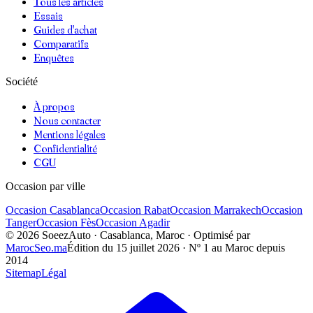
Tous les articles
Essais
Guides d'achat
Comparatifs
Enquêtes
Société
À propos
Nous contacter
Mentions légales
Confidentialité
CGU
Occasion par ville
Occasion
Casablanca
Occasion
Rabat
Occasion
Marrakech
Occasion
Tanger
Occasion
Fès
Occasion
Agadir
©
2026
SoeezAuto · Casablanca, Maroc · Optimisé par
MarocSeo.ma
Édition du
15 juillet 2026
· Nº 1 au Maroc depuis
2014
Sitemap
Légal