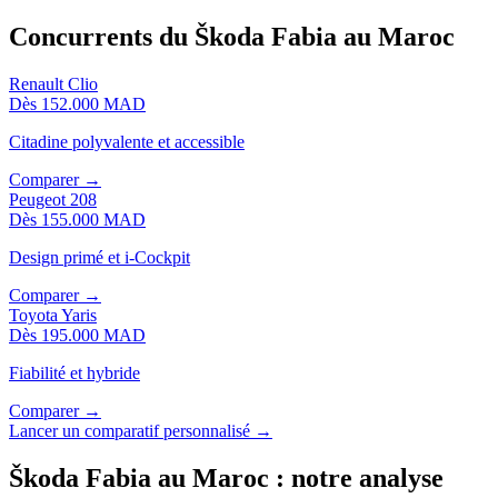
Concurrents du
Škoda
Fabia
au Maroc
Renault
Clio
Dès
152.000 MAD
Citadine polyvalente et accessible
Comparer →
Peugeot
208
Dès
155.000 MAD
Design primé et i-Cockpit
Comparer →
Toyota
Yaris
Dès
195.000 MAD
Fiabilité et hybride
Comparer →
Lancer un comparatif personnalisé →
Škoda
Fabia
au Maroc : notre analyse