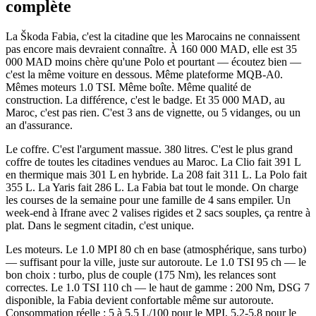
complète
La Škoda Fabia, c'est la citadine que les Marocains ne connaissent
pas encore mais devraient connaître. À 160 000 MAD, elle est 35
000 MAD moins chère qu'une Polo et pourtant — écoutez bien —
c'est la même voiture en dessous. Même plateforme MQB-A0.
Mêmes moteurs 1.0 TSI. Même boîte. Même qualité de
construction. La différence, c'est le badge. Et 35 000 MAD, au
Maroc, c'est pas rien. C'est 3 ans de vignette, ou 5 vidanges, ou un
an d'assurance.
Le coffre. C'est l'argument massue. 380 litres. C'est le plus grand
coffre de toutes les citadines vendues au Maroc. La Clio fait 391 L
en thermique mais 301 L en hybride. La 208 fait 311 L. La Polo fait
355 L. La Yaris fait 286 L. La Fabia bat tout le monde. On charge
les courses de la semaine pour une famille de 4 sans empiler. Un
week-end à Ifrane avec 2 valises rigides et 2 sacs souples, ça rentre à
plat. Dans le segment citadin, c'est unique.
Les moteurs. Le 1.0 MPI 80 ch en base (atmosphérique, sans turbo)
— suffisant pour la ville, juste sur autoroute. Le 1.0 TSI 95 ch — le
bon choix : turbo, plus de couple (175 Nm), les relances sont
correctes. Le 1.0 TSI 110 ch — le haut de gamme : 200 Nm, DSG 7
disponible, la Fabia devient confortable même sur autoroute.
Consommation réelle : 5 à 5,5 L/100 pour le MPI, 5,2-5,8 pour le