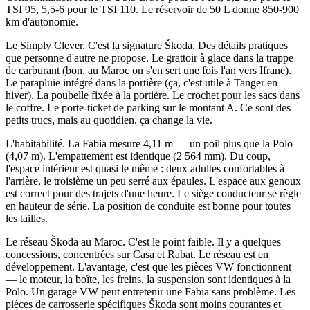
TSI 95, 5,5-6 pour le TSI 110. Le réservoir de 50 L donne 850-900
km d'autonomie.
Le Simply Clever. C'est la signature Škoda. Des détails pratiques
que personne d'autre ne propose. Le grattoir à glace dans la trappe
de carburant (bon, au Maroc on s'en sert une fois l'an vers Ifrane).
Le parapluie intégré dans la portière (ça, c'est utile à Tanger en
hiver). La poubelle fixée à la portière. Le crochet pour les sacs dans
le coffre. Le porte-ticket de parking sur le montant A. Ce sont des
petits trucs, mais au quotidien, ça change la vie.
L'habitabilité. La Fabia mesure 4,11 m — un poil plus que la Polo
(4,07 m). L'empattement est identique (2 564 mm). Du coup,
l'espace intérieur est quasi le même : deux adultes confortables à
l'arrière, le troisième un peu serré aux épaules. L'espace aux genoux
est correct pour des trajets d'une heure. Le siège conducteur se règle
en hauteur de série. La position de conduite est bonne pour toutes
les tailles.
Le réseau Škoda au Maroc. C'est le point faible. Il y a quelques
concessions, concentrées sur Casa et Rabat. Le réseau est en
développement. L'avantage, c'est que les pièces VW fonctionnent
— le moteur, la boîte, les freins, la suspension sont identiques à la
Polo. Un garage VW peut entretenir une Fabia sans problème. Les
pièces de carrosserie spécifiques Škoda sont moins courantes et