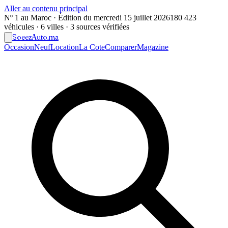
Aller au contenu principal
Nº 1 au Maroc · Édition du
mercredi 15 juillet 2026
180 423
véhicules · 6 villes · 3 sources vérifiées
Soeez
Auto
.ma
Occasion
Neuf
Location
La Cote
Comparer
Magazine