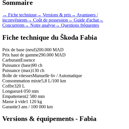
Sommaire
→
Fiche technique
→
Versions & prix
→
Avantages /
inconvénients
→
Coût de possession
→
Guide d'achat
→
Concurrents
→
Notre analyse
→
Questions fréquentes
Fiche technique du
Škoda
Fabia
Prix de base (neuf)
200.000 MAD
Prix haut de gamme
290.000 MAD
Carburant
Essence
Puissance (base)
90 ch
Puissance (max)
130 ch
Boîte de vitesses
Manuelle 6v / Automatique
Consommation mixte
5,8 L/100 km
Coffre
320 L
Longueur
4 050 mm
Empattement
2 580 mm
Masse à vide
1 120 kg
Garantie
3 ans / 100 000 km
Versions & équipements -
Fabia