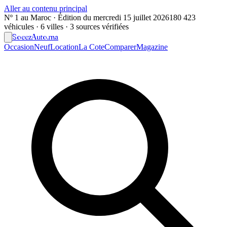
Aller au contenu principal
Nº 1 au Maroc · Édition du
mercredi 15 juillet 2026
180 423
véhicules · 6 villes · 3 sources vérifiées
Soeez
Auto
.ma
Occasion
Neuf
Location
La Cote
Comparer
Magazine