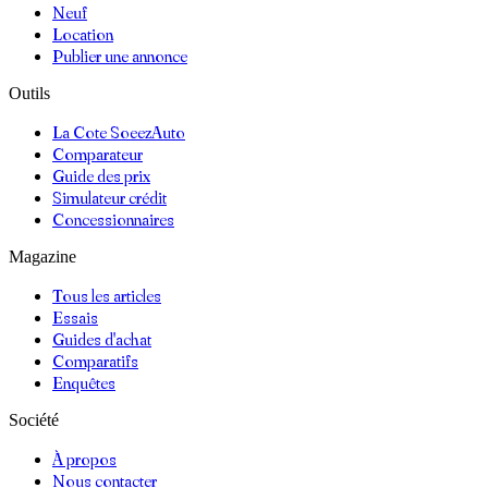
Neuf
Location
Publier une annonce
Outils
La Cote SoeezAuto
Comparateur
Guide des prix
Simulateur crédit
Concessionnaires
Magazine
Tous les articles
Essais
Guides d'achat
Comparatifs
Enquêtes
Société
À propos
Nous contacter