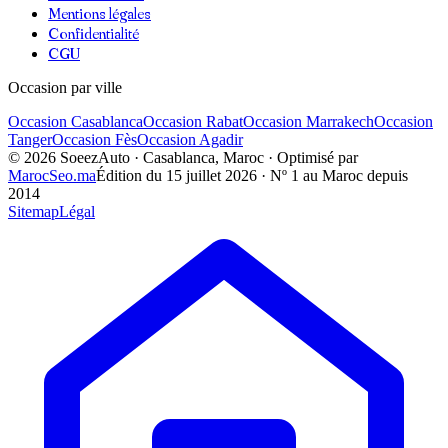
Mentions légales
Confidentialité
CGU
Occasion par ville
Occasion
Casablanca
Occasion
Rabat
Occasion
Marrakech
Occasion
Tanger
Occasion
Fès
Occasion
Agadir
©
2026
SoeezAuto · Casablanca, Maroc · Optimisé par
MarocSeo.ma
Édition du
15 juillet 2026
· Nº 1 au Maroc depuis
2014
Sitemap
Légal