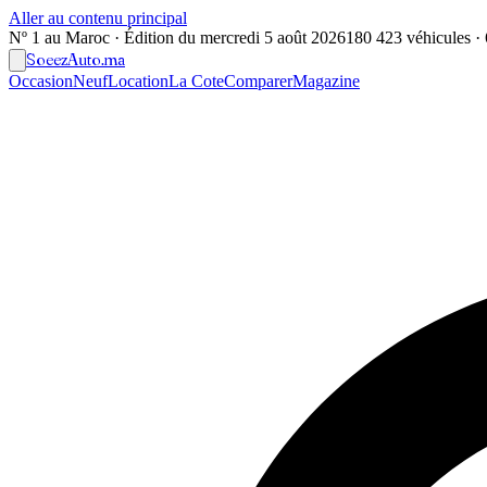
Aller au contenu principal
Nº 1 au Maroc · Édition du
mercredi 5 août 2026
180 423 véhicules · 6
Soeez
Auto
.ma
Occasion
Neuf
Location
La Cote
Comparer
Magazine