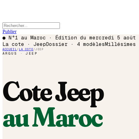
Publier
●
N°1 au Maroc · Édition du
mercredi 5 août 
La cote ·
Jeep
Dossier ·
4
modèles
Millésimes
ACCUEIL
/
LA COTE
/
JEEP
ARGUS ·
JEEP
Cote
Jeep
au Maroc