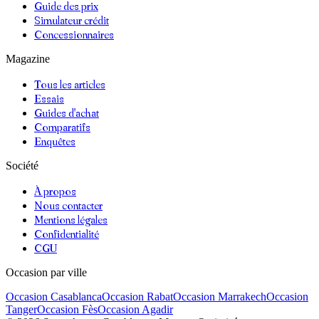
Guide des prix
Simulateur crédit
Concessionnaires
Magazine
Tous les articles
Essais
Guides d'achat
Comparatifs
Enquêtes
Société
À propos
Nous contacter
Mentions légales
Confidentialité
CGU
Occasion par ville
Occasion
Casablanca
Occasion
Rabat
Occasion
Marrakech
Occasion
Tanger
Occasion
Fès
Occasion
Agadir