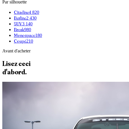
Par silhouette
Citadine
4 820
Berline
2 430
SUV
3 140
Break
980
Monospace
180
Coupé
210
Avant d'acheter
Lisez ceci
d'abord.