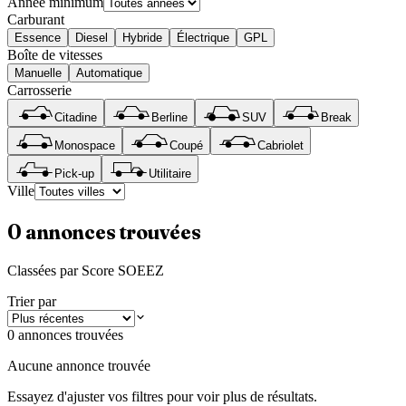
Année minimum
Carburant
Essence
Diesel
Hybride
Électrique
GPL
Boîte de vitesses
Manuelle
Automatique
Carrosserie
Citadine
Berline
SUV
Break
Monospace
Coupé
Cabriolet
Pick-up
Utilitaire
Ville
0
annonces trouvées
Classées par Score SOEEZ
Trier par
0 annonces trouvées
Aucune annonce trouvée
Essayez d'ajuster vos filtres pour voir plus de résultats.