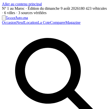
Aller au contenu principal
Nº 1 au Maroc · Édition du
dimanche 9 août 2026
180 423 véhicules
· 6 villes · 3 sources vérifiées
Soeez
Auto
.ma
Occasion
Neuf
Location
La Cote
Comparer
Magazine