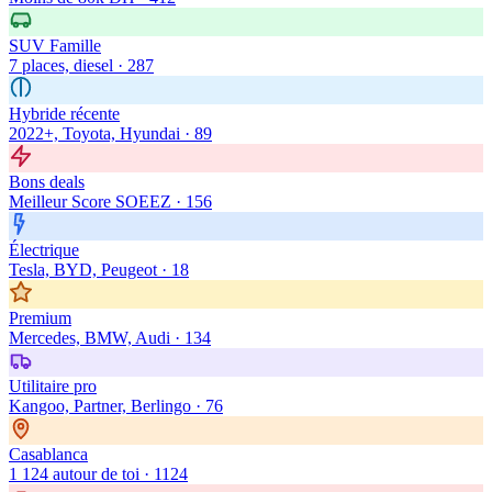
SUV Famille
7 places, diesel
·
287
Hybride récente
2022+, Toyota, Hyundai
·
89
Bons deals
Meilleur Score SOEEZ
·
156
Électrique
Tesla, BYD, Peugeot
·
18
Premium
Mercedes, BMW, Audi
·
134
Utilitaire pro
Kangoo, Partner, Berlingo
·
76
Casablanca
1 124 autour de toi
·
1124