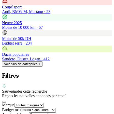
Coupé sport
Audi, BMW M, Mustang
·
23
Neuve 2025
Moins de 10 000 km
·
67
Moins de 50k DH
Budget serré
·
234
Dacia populaires
Sandero, Duster, Logan
·
412
Voir plus de catégories ↓
Filtres
Sauvegarder cette recherche
Reçois les nouvelles annonces par email
Marque
Budget maximum