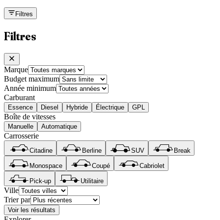
Filtres
Filtres
Marque
Budget maximum
Année minimum
Carburant
Essence
Diesel
Hybride
Électrique
GPL
Boîte de vitesses
Manuelle
Automatique
Carrosserie
Citadine
Berline
SUV
Break
Monospace
Coupé
Cabriolet
Pick-up
Utilitaire
Ville
Trier par
Voir les résultats
Explorer