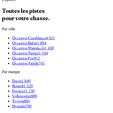
Toutes les pistes
pour votre chasse.
Par ville
Occasion
Casablanca
4 821
Occasion
Rabat
1 894
Occasion
Marrakech
1 458
Occasion
Tanger
1 104
Occasion
Fès
912
Occasion
Agadir
745
Par marque
Dacia
1 840
Renault
1 520
Peugeot
1 230
Volkswagen
980
Toyota
860
Hyundai
790