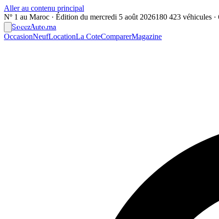
Aller au contenu principal
Nº 1 au Maroc · Édition du
mercredi 5 août 2026
180 423 véhicules · 6
Soeez
Auto
.ma
Occasion
Neuf
Location
La Cote
Comparer
Magazine