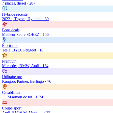
7 places, diesel
·
287
Hybride récente
2022+, Toyota, Hyundai
·
89
Bons deals
Meilleur Score SOEEZ
·
156
Électrique
Tesla, BYD, Peugeot
·
18
Premium
Mercedes, BMW, Audi
·
134
Utilitaire pro
Kangoo, Partner, Berlingo
·
76
Casablanca
1 124 autour de toi
·
1124
Coupé sport
Audi, BMW M, Mustang
·
23