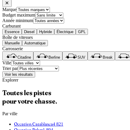
Marque
Budget maximum
Année minimum
Carburant
Essence
Diesel
Hybride
Électrique
GPL
Boîte de vitesses
Manuelle
Automatique
Carrosserie
Citadine
Berline
SUV
Break
Ville
Trier par
Voir les résultats
Explorer
Toutes les pistes
pour votre chasse.
Par ville
Occasion
Casablanca
4 821
Occasion
Rabat
1 894